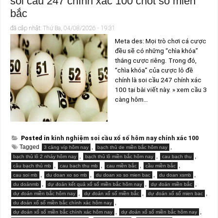
soi cầu 247 chính xác 100 chốt số miền
bắc
đã câp nhật:
Thứ Ba, 04/08/2026 - 19:31
Meta des: Mọi trò chơi cá cược
đều sẽ có những “chìa khóa”
thắng cược riêng. Trong đó,
“chìa khóa” của cược lô đề
chính là soi cầu 247 chính xác
100 tại bài viết này. » xem cầu 3
càng hôm…
Posted in
kinh nghiệm soi cầu xổ số hôm nay chính xác 100
Tagged
,
,
3 càng víp hôm nay
bạch thủ de miền bắc hôm nay
,
,
,
bạch thủ lô 2 nháy hôm nay
bạch thủ lô miền bắc hôm nay
cau bach thu
,
,
,
,
câu bạch thủ mb
cau bach thu mb
cau miền bắc
cầu miền bắc
,
,
,
,
cau soi mb
du doan xo so mb
du doan xo so mien bac
du doan xsmb
,
,
,
du doánmb
dự đoán kết quả xổ số miền bắc hôm nay
dự đoán miền bắc
,
,
,
dự đoán miền bắc hôm nay
dự đoán xổ số miền bắc
dự đoán xổ số mien bac
,
du đoán xổ số miền bắc chính xác hôm nay
,
,
dự đoán xổ số miền bắc chính xác hôm nay
dự đoán xổ số miền bắc hôm nay