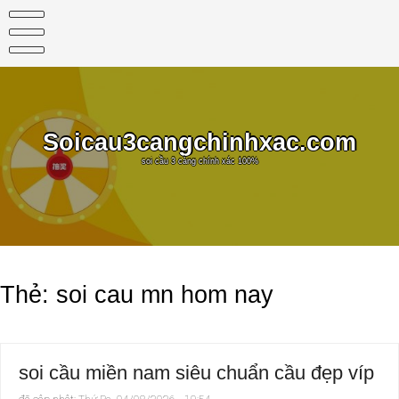
Skip
to
content
Soicau3cangchinhxac.com
soi cầu 3 càng chính xác 100%
Thẻ:
soi cau mn hom nay
soi cầu miền nam siêu chuẩn cầu đẹp víp