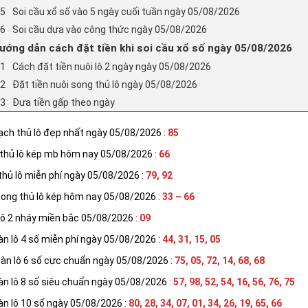
Soi cầu xổ số vào 5 ngày cuối tuần ngày 05/08/2026
Soi cầu dựa vào công thức ngày 05/08/2026
ướng dẫn cách đặt tiền khi soi cầu xổ số ngày 05/08/2026
Cách đặt tiền nuôi lô 2 ngày ngày 05/08/2026
Đặt tiền nuôi song thủ lô ngày 05/08/2026
Đưa tiền gấp theo ngày
ạch thủ lô đẹp nhất ngày 05/08/2026 :
85
thủ lô kép mb hôm nay 05/08/2026 :
66
thủ lô miễn phí ngày 05/08/2026 :
79, 92
ong thủ lô kép hôm nay 05/08/2026 :
33 – 66
lô 2 nháy miền bắc 05/08/2026 :
09
àn lô 4 số miễn phí ngày 05/08/2026 :
44, 31, 15, 05
àn lô 6 số cực chuẩn ngày 05/08/2026 :
75, 05, 72, 14, 68, 68
àn lô 8 số siêu chuẩn ngày 05/08/2026 :
57, 98, 52, 54, 16, 56, 76, 75
àn lô 10 số ngày 05/08/2026 :
80, 28, 34, 07, 01, 34, 26, 19, 65, 66