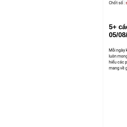
Chốt số :
5+ cá
05/08
Mỗi ngày k
luôn mong
hiểu các 
mang về gi