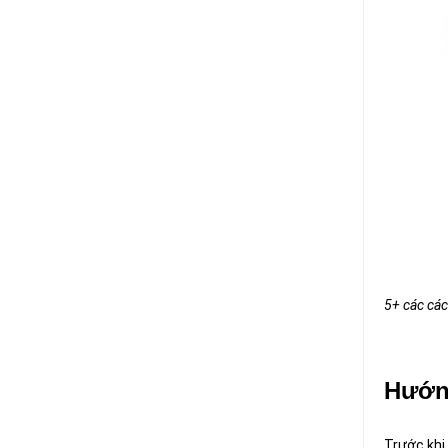
5+ các các
Hướng
Trước khi 