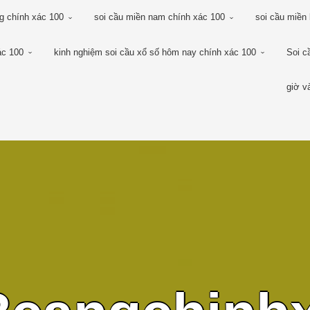
ng chính xác 100
soi cầu miền nam chính xác 100
soi cầu miền
ác 100
kinh nghiệm soi cầu xổ số hôm nay chính xác 100
Soi c
giờ v