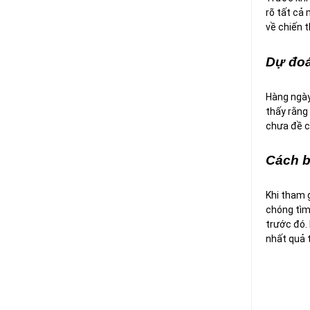
rõ tất cả
về chiến 
Dự đoá
Hàng ngày
thấy rằng
chưa đề c
Cách b
Khi tham 
chóng tìm 
trước đó.
nhất quả 