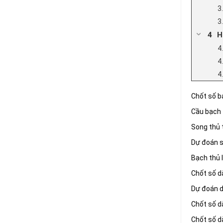
H
Chốt số b
Cầu bạch 
Song thủ 
Dự đoán s
Bạch thủ 
Chốt số d
Dự đoán d
Chốt số d
Chốt số d