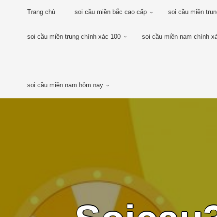
Skip
Trang chủ
soi cầu miền bắc cao cấp
soi cầu miền tru
to
content
soi cầu miền trung chính xác 100
soi cầu miền nam chính x
soi cầu miền nam hôm nay