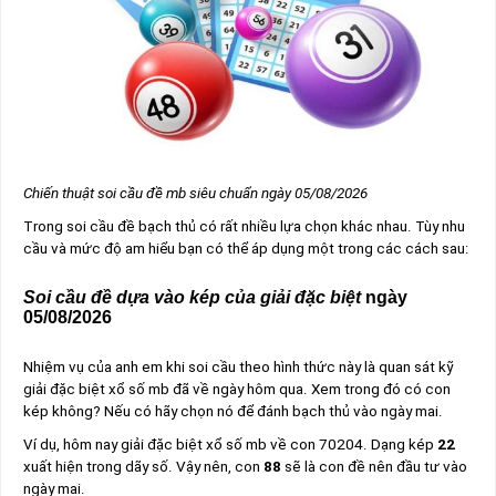
Chiến thuật soi cầu đề mb siêu chuẩn ngày 05/08/2026
Trong soi cầu đề bạch thủ có rất nhiều lựa chọn khác nhau. Tùy nhu
cầu và mức độ am hiểu bạn có thể áp dụng một trong các cách sau:
Soi cầu đề dựa vào kép của giải đặc biệt
ngày
05/08/2026
Nhiệm vụ của anh em khi soi cầu theo hình thức này là quan sát kỹ
giải đặc biệt xổ số mb đã về ngày hôm qua. Xem trong đó có con
kép không? Nếu có hãy chọn nó để đánh bạch thủ vào ngày mai.
Ví dụ, hôm nay giải đặc biệt xổ số mb về con 70204. Dạng kép
22
xuất hiện trong dãy số. Vậy nên, con
88
sẽ là con đề nên đầu tư vào
ngày mai.