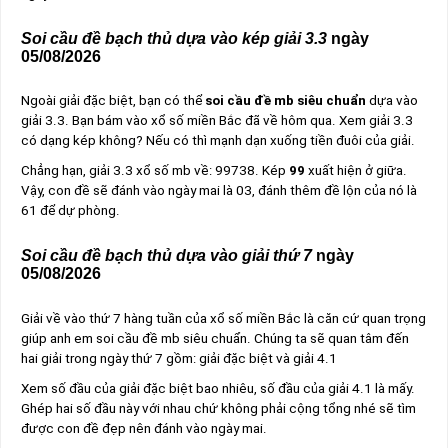
Soi cầu đề bạch thủ dựa vào kép giải 3.3
ngày
05/08/2026
Ngoài giải đặc biệt, bạn có thể
soi cầu đề mb siêu chuẩn
dựa vào
giải 3.3. Bạn bám vào xổ số miền Bắc đã về hôm qua. Xem giải 3.3
có dạng kép không? Nếu có thì mạnh dạn xuống tiền đuôi của giải.
Chẳng hạn, giải 3.3 xổ số mb về: 99738. Kép
99
xuất hiện ở giữa.
Vậy, con đề sẽ đánh vào ngày mai là 03, đánh thêm đề lộn của nó là
61 để dự phòng.
Soi cầu đề bạch thủ dựa vào giải thứ 7
ngày
05/08/2026
Giải về vào thứ 7 hàng tuần của xổ số miền Bắc là căn cứ quan trọng
giúp anh em soi cầu đề mb siêu chuẩn. Chúng ta sẽ quan tâm đến
hai giải trong ngày thứ 7 gồm: giải đặc biệt và giải 4.1
Xem số đầu của giải đặc biệt bao nhiêu, số đầu của giải 4.1 là mấy.
Ghép hai số đầu này với nhau chứ không phải cộng tổng nhé sẽ tìm
được con đề đẹp nên đánh vào ngày mai.