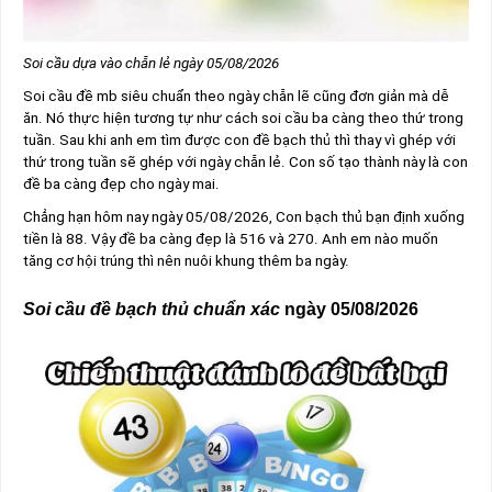
Soi cầu dựa vào chẵn lẻ ngày 05/08/2026
Soi cầu đề mb siêu chuẩn theo ngày chẵn lẽ cũng đơn giản mà dễ
ăn. Nó thực hiện tương tự như cách soi cầu ba càng theo thứ trong
tuần. Sau khi anh em tìm được con đề bạch thủ thì thay vì ghép với
thứ trong tuần sẽ ghép với ngày chẵn lẻ. Con số tạo thành này là con
đề ba càng đẹp cho ngày mai.
Chẳng hạn hôm nay ngày 05/08/2026, Con bạch thủ bạn định xuống
tiền là 88. Vậy đề ba càng đẹp là 516 và 270. Anh em nào muốn
tăng cơ hội trúng thì nên nuôi khung thêm ba ngày.
Soi cầu đề bạch thủ chuẩn xác
ngày 05/08/2026