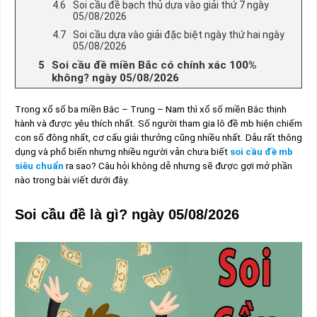
Soi cầu đề bạch thủ dựa vào giải thứ 7 ngày
05/08/2026
Soi cầu dựa vào giải đặc biệt ngày thứ hai ngày
05/08/2026
Soi cầu đề miền Bắc có chính xác 100%
không? ngày 05/08/2026
Trong xổ số ba miền Bắc – Trung – Nam thì xổ số miền Bắc thịnh
hành và được yêu thích nhất. Số người tham gia lô đề mb hiện chiếm
con số đông nhất, cơ cấu giải thưởng cũng nhiều nhất. Dẫu rất thông
dụng và phổ biến nhưng nhiều người vẫn chưa biết
soi cầu đề mb
siêu chuẩn
ra sao? Câu hỏi không dễ nhưng sẽ được gợi mở phần
nào trong bài viết dưới đây.
Soi cầu đề là gì? ngày 05/08/2026