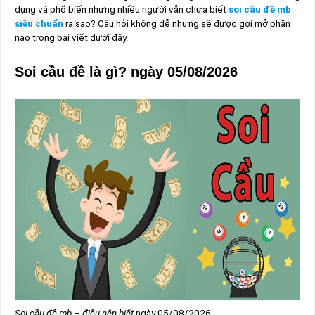
dụng và phổ biến nhưng nhiều người vẫn chưa biết
soi cầu đề mb
siêu chuẩn
ra sao? Câu hỏi không dễ nhưng sẽ được gợi mở phần
nào trong bài viết dưới đây.
Soi cầu đề là gì? ngày 05/08/2026
Soi cầu đề mb – điều nên biết
ngày 05/08/2026