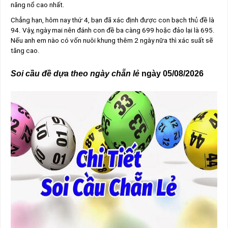
năng nổ cao nhất.
Chẳng hạn, hôm nay thứ 4, bạn đã xác định được con bạch thủ đề là
94. Vậy, ngày mai nên đánh con đề ba càng 699 hoặc đảo lại là 695.
Nếu anh em nào có vốn nuôi khung thêm 2 ngày nữa thì xác suất sẽ
tăng cao.
Soi cầu đề dựa theo ngày chẵn lẻ
ngày 05/08/2026