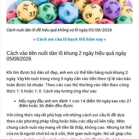
Cách nuôi dàn lô đề hiệu quả không sợ lỗ
ngày 05/08/2026
»
Cách soi cầu lô bạch thủ hôm nay
«
Cách vào tiền nuôi dàn lô khung 2 ngày hiệu quả ngày
05/08/2026
Khi tìm được bộ dàn số đẹp, anh em có thể tiền hàng nuôi khung 2
ngày. Vậy khi nuôi trong vòng 5 ngày cần vào tiền theo tỷ lệ nào bảo
toàn được lợi nhuận. Theo các cao thủ thường vào tiền theo công
thức 1: 5 hoặc 1: 0. Cách này tương ứng như sau
Nếu ngày đầu anh em đánh 1 con 14 điểm thì ngày sau vào 21
điểm hoặc 36 điểm đều được
Với công thức này rất phù hợp với những cách soi cầu lô đề dựa
theo các phương pháp tổng hoặc hiệu các dãy số liên tiếp. Nhìn
chung cách nuôi này mang về tiền lãi thấp, không cao. Nhưng lợi thế
của nó là người chơi bỏ ra ít vốn, thời gian nuôi ngắn. Nó sẽ giúp cho