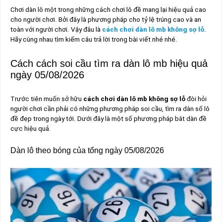
Chơi dàn lô một trong những cách chơi lô đề mang lại hiệu quả cao
cho người chơi. Bởi đây là phương pháp cho tỷ lệ trúng cao và an
toàn với người chơi. Vậy đâu là
cách chơi dàn lô mb không sợ lỗ
.
Hãy cùng nhau tìm kiếm câu trả lời trong bài viết nhé nhé.
Cách cách soi cầu tìm ra dàn lô mb hiệu quả
ngày 05/08/2026
Trước tiên muốn sở hữu
cách chơi dàn lô mb không sợ lỗ
đòi hỏi
người chơi cần phải có những phương pháp soi cầu, tìm ra dàn số lô
đề đẹp trong ngày tới. Dưới đây là một số phương pháp bắt dàn đề
cực hiệu quả.
Dàn lô theo bóng của tổng ngày 05/08/2026