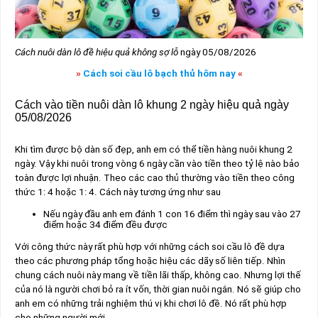
Cách nuôi dàn lô đề hiệu quả không sợ lỗ
ngày 05/08/2026
»
Cách soi cầu lô bạch thủ hôm nay
«
Cách vào tiền nuôi dàn lô khung 2 ngày hiệu quả ngày
05/08/2026
Khi tìm được bộ dàn số đẹp, anh em có thể tiền hàng nuôi khung 2
ngày. Vậy khi nuôi trong vòng 6 ngày cần vào tiền theo tỷ lệ nào bảo
toàn được lợi nhuận. Theo các cao thủ thường vào tiền theo công
thức 1: 4 hoặc 1: 4. Cách này tương ứng như sau
Nếu ngày đầu anh em đánh 1 con 16 điểm thì ngày sau vào 27
điểm hoặc 34 điểm đều được
Với công thức này rất phù hợp với những cách soi cầu lô đề dựa
theo các phương pháp tổng hoặc hiệu các dãy số liên tiếp. Nhìn
chung cách nuôi này mang về tiền lãi thấp, không cao. Nhưng lợi thế
của nó là người chơi bỏ ra ít vốn, thời gian nuôi ngắn. Nó sẽ giúp cho
anh em có những trải nghiệm thú vị khi chơi lô đề. Nó rất phù hợp
cho những người mới.