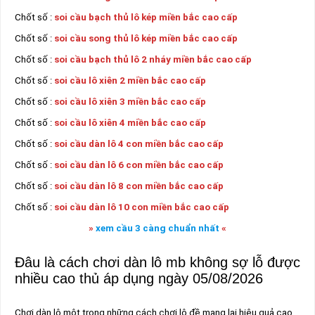
Chốt số :
soi cầu bạch thủ lô kép miền bắc cao cấp
Chốt số :
soi cầu song thủ lô kép miền bắc cao cấp
Chốt số :
soi cầu bạch thủ lô 2 nháy miền bắc cao cấp
Chốt số :
soi cầu lô xiên 2 miền bắc cao cấp
Chốt số :
soi cầu lô xiên 3 miền bắc cao cấp
Chốt số :
soi cầu lô xiên 4 miền bắc cao cấp
Chốt số :
soi cầu dàn lô 4 con miền bắc cao cấp
Chốt số :
soi cầu dàn lô 6 con miền bắc cao cấp
Chốt số :
soi cầu dàn lô 8 con miền bắc cao cấp
Chốt số :
soi cầu dàn lô 10 con miền bắc cao cấp
»
xem cầu 3 càng chuẩn nhất
«
Đâu là cách chơi dàn lô mb không sợ lỗ được
nhiều cao thủ áp dụng ngày 05/08/2026
Chơi dàn lô một trong những cách chơi lô đề mang lại hiệu quả cao