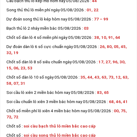
Cầu bạch thủ lô kép mb hôm nay 05/08/2026 :
44
Song thủ thủ lô miễn phí ngày 05/08/2026 :
01, 22
Dự đoán song thủ lô kép hôm nay 05/08/2026 :
77 – 99
Bạch thủ lô 2 nháy miền bắc 05/08/2026 :
03
Chốt số dàn lô 4 số miễn phí ngày 05/08/2026 :
38, 10, 91, 64
Dự đoán dàn lô 6 số cực chuẩn ngày 05/08/2026 :
26, 80, 05, 45,
32, 19
Chốt số dàn lô 8 số siêu chuẩn ngày 05/08/2026 :
17, 27, 96, 30,
15, 06, 23, 53
Chốt số dàn lô 10 số ngày 05/08/2026 :
35, 44, 43, 63, 73, 12, 63,
58, 07, 31
Soi cầu lô xiên 2 miền bắc hôm nay 05/08/2026 :
83, 65
Soi cầu chuẩn lô xiên 3 miền bắc hôm nay 05/08/2026 :
68, 46, 41
Chốt số miễn phí lô xiên 4 miền bắc hôm nay 05/08/2026 :
00, 75,
72, 72
Chốt số :
soi cầu bạch thủ lô miền bắc cao cấp
Chốt số :
soi cầu song thủ lô miền bắc cao cấp