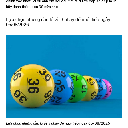
chính xác nhất. Ví dụ anh em soi cầu tìm ra được cặp số đẹp là 89
hãy đánh thêm con 98 nữa nhé.
Lựa chọn những cầu lô về 3 nháy để nuôi tiếp ngày
05/08/2026
Lựa chọn những cầu lô về 3 nháy để nuôi tiếp
ngày 05/08/2026