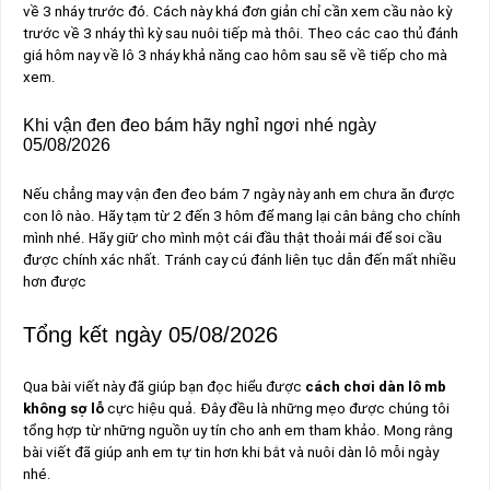
về 3 nháy trước đó. Cách này khá đơn giản chỉ cần xem cầu nào kỳ
trước về 3 nháy thì kỳ sau nuôi tiếp mà thôi. Theo các cao thủ đánh
giá hôm nay về lô 3 nháy khả năng cao hôm sau sẽ về tiếp cho mà
xem.
Khi vận đen đeo bám hãy nghỉ ngơi nhé ngày
05/08/2026
Nếu chẳng may vận đen đeo bám 7 ngày này anh em chưa ăn được
con lô nào. Hãy tạm từ 2 đến 3 hôm để mang lại cân bằng cho chính
mình nhé. Hãy giữ cho mình một cái đầu thật thoải mái để soi cầu
được chính xác nhất. Tránh cay cú đánh liên tục dẫn đến mất nhiều
hơn được
Tổng kết ngày 05/08/2026
Qua bài viết này đã giúp bạn đọc hiểu được
cách chơi dàn lô mb
không sợ lỗ
cực hiệu quả. Đây đều là những mẹo được chúng tôi
tổng hợp từ những nguồn uy tín cho anh em tham khảo. Mong rằng
bài viết đã giúp anh em tự tin hơn khi bắt và nuôi dàn lô mỗi ngày
nhé.