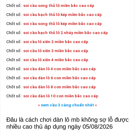
Chốt số :
soi cầu song thủ lô miền bắc cao cấp
Chốt số :
soi cầu bạch thủ lô kép miền bắc cao cấp
Chốt số :
soi cầu song thủ lô kép miền bắc cao cấp
Chốt số :
soi cầu bạch thủ lô 2 nháy miền bắc cao cấp
Chốt số :
soi cầu lô xiên 2 miền bắc cao cấp
Chốt số :
soi cầu lô xiên 3 miền bắc cao cấp
Chốt số :
soi cầu lô xiên 4 miền bắc cao cấp
Chốt số :
soi cầu dàn lô 4 con miền bắc cao cấp
Chốt số :
soi cầu dàn lô 6 con miền bắc cao cấp
Chốt số :
soi cầu dàn lô 8 con miền bắc cao cấp
Chốt số :
soi cầu dàn lô 10 con miền bắc cao cấp
»
xem cầu 3 càng chuẩn nhất
«
Đâu là cách chơi dàn lô mb không sợ lỗ được
nhiều cao thủ áp dụng ngày 05/08/2026