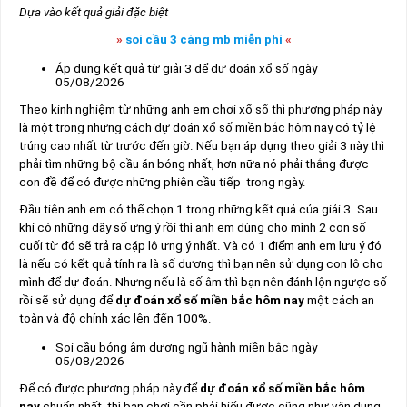
Dựa vào kết quả giải đặc biệt
»
soi cầu 3 càng mb miễn phí
«
Áp dụng kết quả từ giải 3 để dự đoán xổ số ngày
05/08/2026
Theo kinh nghiệm từ những anh em chơi xổ số thì phương pháp này
là một trong những cách dự đoán xổ số miền bắc hôm nay có tỷ lệ
trúng cao nhất từ trước đến giờ. Nếu bạn áp dụng theo giải 3 này thì
phải tìm những bộ cầu ăn bóng nhất, hơn nữa nó phải thắng được
con đề để có được những phiên cầu tiếp trong ngày.
Đầu tiên anh em có thể chọn 1 trong những kết quả của giải 3. Sau
khi có những dãy số ưng ý rồi thì anh em dùng cho mình 2 con số
cuối từ đó sẽ trả ra cặp lô ưng ý nhất. Và có 1 điểm anh em lưu ý đó
là nếu có kết quả tính ra là số dương thì bạn nên sử dụng con lô cho
mình để dự đoán. Nhưng nếu là số âm thì bạn nên đánh lộn ngược số
rồi sẽ sử dụng để
dự đoán xổ số miền bắc hôm nay
một cách an
toàn và độ chính xác lên đến 100%.
Soi cầu bóng âm dương ngũ hành miền bắc ngày
05/08/2026
Để có được phương pháp này để
dự đoán xổ số miền bắc hôm
nay
chuẩn nhất, thì bạn chơi cần phải hiểu được cũng như vận dụng