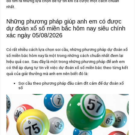
đó tìm ra những lựa chọn để tự tin khi cá cược một cách chuẩn
nhất.
Những phương pháp giúp anh em có được
dự đoán xổ số miền bắc hôm nay siêu chính
xác ngày 05/08/2026
Có rất nhiều cách lựa chọn soi cầu, những phương pháp dự đoán xổ
số miền bắc hôm nay là một trong những cách chuẩn nhất đem lại
hiệu quả cao. Sau đây là một trong những phương pháp để anh em
có thể áp dụng tự tin về việc dự đoán xổ số miền bắc theo từng kết
quả của giải thưởng mà anh em nên biết đó là:
Soi cầu theo phương pháp đầu câm đít câm để dự đoán xổ
số