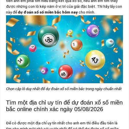
tiên anh em phải tìm hiểu bảng kết quả xổ số, nếu anh em tìm thấy
được những con lô kép nằm ở vị trí của giải đặc biệt. Thì hãy lấy con
này để
dự đoán xổ số miền bắc hôm nay
cho mình.
Chọn cặp lô duy nhất để dự đoán xổ số miền bắc trong ngày chuẩn nhất
Tìm một địa chỉ uy tín để dự đoán xổ số miền
bắc online chính xác ngày 05/08/2026
Để có được một địa chỉ uy tín nhất cho anh em thì điều đầu tiên là
tìm cho mình một nhà cái uy tín nhất để có thể dự đoán xổ số miền