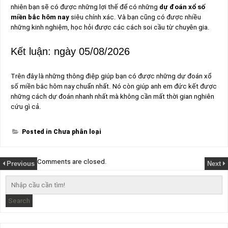
nhiên bạn sẽ có được những lợi thế để có những
dự đoán xổ số
miền bắc hôm nay
siêu chính xác. Và bạn cũng có được nhiều
những kinh nghiệm, học hỏi được các cách soi cầu từ chuyên gia.
Kết luận: ngày 05/08/2026
Trên đây là những thông điệp giúp bạn có được những dự đoán xổ
số miền bắc hôm nay chuẩn nhất. Nó còn giúp anh em đức kết được
những cách dự đoán nhanh nhất mà không cần mất thời gian nghiên
cứu gì cả.
Posted in Chưa phân loại
Comments are closed.
Previous
Next
Search