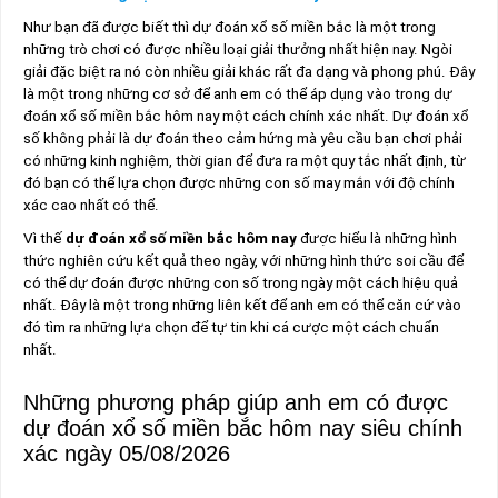
Như bạn đã được biết thì dự đoán xổ số miền bắc là một trong
những trò chơi có được nhiều loại giải thưởng nhất hiện nay. Ngòi
giải đặc biệt ra nó còn nhiều giải khác rất đa dạng và phong phú. Đây
là một trong những cơ sở để anh em có thể áp dụng vào trong dự
đoán xổ số miền bắc hôm nay một cách chính xác nhất. Dự đoán xổ
số không phải là dự đoán theo cảm hứng mà yêu cầu bạn chơi phải
có những kinh nghiệm, thời gian để đưa ra một quy tắc nhất định, từ
đó bạn có thể lựa chọn được những con số may mắn với độ chính
xác cao nhất có thể.
Vì thế
dự đoán xổ số miền bắc hôm nay
được hiểu là những hình
thức nghiên cứu kết quả theo ngày, với những hình thức soi cầu để
có thể dự đoán được những con số trong ngày một cách hiệu quả
nhất. Đây là một trong những liên kết để anh em có thể căn cứ vào
đó tìm ra những lựa chọn để tự tin khi cá cược một cách chuẩn
nhất.
Những phương pháp giúp anh em có được
dự đoán xổ số miền bắc hôm nay siêu chính
xác ngày 05/08/2026