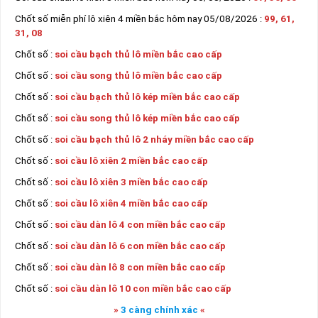
Chốt số miễn phí lô xiên 4 miền bắc hôm nay 05/08/2026 :
99, 61,
31, 08
Chốt số :
soi cầu bạch thủ lô miền bắc cao cấp
Chốt số :
soi cầu song thủ lô miền bắc cao cấp
Chốt số :
soi cầu bạch thủ lô kép miền bắc cao cấp
Chốt số :
soi cầu song thủ lô kép miền bắc cao cấp
Chốt số :
soi cầu bạch thủ lô 2 nháy miền bắc cao cấp
Chốt số :
soi cầu lô xiên 2 miền bắc cao cấp
Chốt số :
soi cầu lô xiên 3 miền bắc cao cấp
Chốt số :
soi cầu lô xiên 4 miền bắc cao cấp
Chốt số :
soi cầu dàn lô 4 con miền bắc cao cấp
Chốt số :
soi cầu dàn lô 6 con miền bắc cao cấp
Chốt số :
soi cầu dàn lô 8 con miền bắc cao cấp
Chốt số :
soi cầu dàn lô 10 con miền bắc cao cấp
»
3 càng chính xác
«