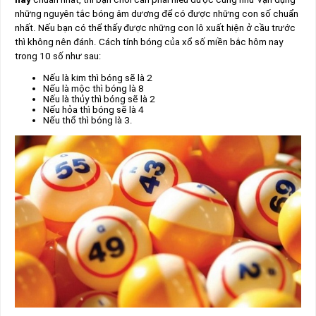
những nguyên tắc bóng âm dương để có được những con số chuẩn
nhất. Nếu bạn có thể thấy được những con lô xuất hiện ở cầu trước
thì không nên đánh. Cách tính bóng của xổ số miền bắc hôm nay
trong 10 số như sau:
Nếu là kim thì bóng sẽ là 2
Nếu là mộc thì bóng là 8
Nếu là thủy thì bóng sẽ là 2
Nếu hỏa thì bóng sẽ là 4
Nếu thổ thì bóng là 3.