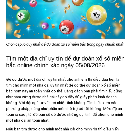
Chọn cặp lô duy nhất để dự đoán xổ số miền bắc trong ngày chuẩn nhất
Tìm một địa chỉ uy tín để dự đoán xổ số miền
bắc online chính xác ngày 05/08/2026
Để có được một địa chỉ uy tín nhất cho anh em thì điều đầu tiên là
tìm cho mình một nhà cái uy tín nhất để có thể dự đoán xổ số miền
bắc hôm nay an toàn nhất có thể. Bằng cách bạn phải tìm hiểu cũng
như nắm vững được nhà cái này có đầy đủ giấy phép kinh doanh
không. Với đội ngũ tư vấn có nhiệt tình không. Tìm hiểu xem các
phương pháp, cũng như phần mềm hỗ trợ có tốt không. Mức độ an
toàn ra sao , từ đó bạn sẽ có được những dự tính để chọn cho mình
một nhà cái an toàn nhất.
Nếu bạn tìm được cho mình một nhà cái cho mình rồi thì điều hiển