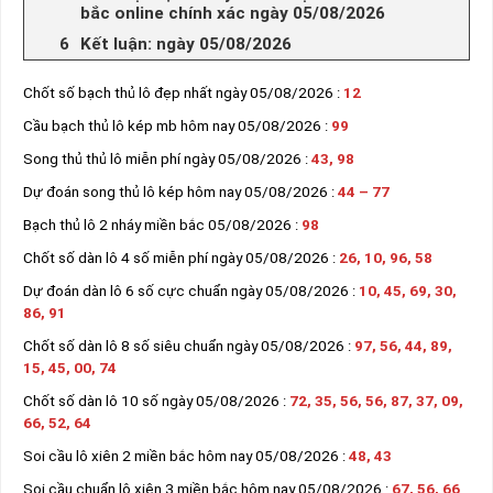
bắc online chính xác ngày 05/08/2026
Kết luận: ngày 05/08/2026
Chốt số bạch thủ lô đẹp nhất ngày 05/08/2026 :
12
Cầu bạch thủ lô kép mb hôm nay 05/08/2026 :
99
Song thủ thủ lô miễn phí ngày 05/08/2026 :
43, 98
Dự đoán song thủ lô kép hôm nay 05/08/2026 :
44 – 77
Bạch thủ lô 2 nháy miền bắc 05/08/2026 :
98
Chốt số dàn lô 4 số miễn phí ngày 05/08/2026 :
26, 10, 96, 58
Dự đoán dàn lô 6 số cực chuẩn ngày 05/08/2026 :
10, 45, 69, 30,
86, 91
Chốt số dàn lô 8 số siêu chuẩn ngày 05/08/2026 :
97, 56, 44, 89,
15, 45, 00, 74
Chốt số dàn lô 10 số ngày 05/08/2026 :
72, 35, 56, 56, 87, 37, 09,
66, 52, 64
Soi cầu lô xiên 2 miền bắc hôm nay 05/08/2026 :
48, 43
Soi cầu chuẩn lô xiên 3 miền bắc hôm nay 05/08/2026 :
67, 56, 66