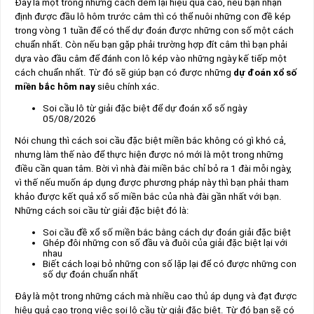
Đây là một trong những cách đem lại hiệu quả cao, nếu bạn nhận
định được đầu lô hôm trước câm thì có thể nuôi những con đề kép
trong vòng 1 tuần để có thể dự đoán được những con số một cách
chuẩn nhất. Còn nếu bạn gặp phải trường hợp đít câm thì bạn phải
dựa vào đầu câm để đánh con lô kép vào những ngày kế tiếp một
cách chuẩn nhất. Từ đó sẽ giúp bạn có được những
dự đoán xổ số
miền bắc hôm nay
siêu chính xác.
Soi cầu lô từ giải đặc biệt để dự đoán xổ số ngày
05/08/2026
Nói chung thì cách soi cầu đặc biệt miền bắc không có gì khó cả,
nhưng làm thế nào để thực hiện được nó mới là một trong những
điều cần quan tâm. Bời vì nhà đài miền bắc chỉ bỏ ra 1 đài mỗi ngày,
vì thế nếu muốn áp dụng được phương pháp này thì bạn phải tham
khảo được kết quả xổ số miền bắc của nhà đài gần nhất với bạn.
Những cách soi cầu từ giải đặc biệt đó là:
Soi cầu đề xổ số miền bắc bằng cách dự đoán giải đặc biệt
Ghép đôi những con số đầu và đuôi của giải đặc biệt lại với
nhau
Biết cách loại bỏ những con số lặp lại để có được những con
số dự đoán chuẩn nhất
Đây là một trong những cách mà nhiều cao thủ áp dụng và đạt được
hiệu quả cao trong việc soi lô cầu từ giải đặc biệt. Từ đó bạn sẽ có