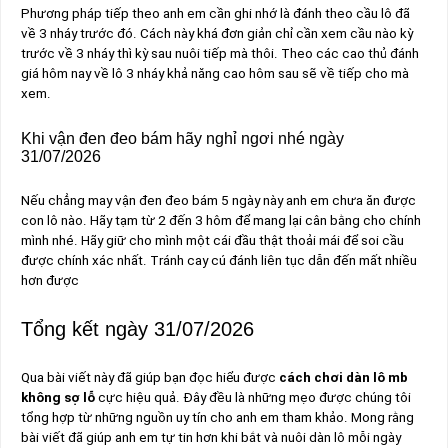
Phương pháp tiếp theo anh em cần ghi nhớ là đánh theo cầu lô đã
về 3 nháy trước đó. Cách này khá đơn giản chỉ cần xem cầu nào kỳ
trước về 3 nháy thì kỳ sau nuôi tiếp mà thôi. Theo các cao thủ đánh
giá hôm nay về lô 3 nháy khả năng cao hôm sau sẽ về tiếp cho mà
xem.
Khi vận đen đeo bám hãy nghỉ ngơi nhé ngày
31/07/2026
Nếu chẳng may vận đen đeo bám 5 ngày này anh em chưa ăn được
con lô nào. Hãy tạm từ 2 đến 3 hôm để mang lại cân bằng cho chính
mình nhé. Hãy giữ cho mình một cái đầu thật thoải mái để soi cầu
được chính xác nhất. Tránh cay cú đánh liên tục dẫn đến mất nhiều
hơn được
Tổng kết ngày 31/07/2026
Qua bài viết này đã giúp bạn đọc hiểu được
cách chơi dàn lô mb
không sợ lỗ
cực hiệu quả. Đây đều là những mẹo được chúng tôi
tổng hợp từ những nguồn uy tín cho anh em tham khảo. Mong rằng
bài viết đã giúp anh em tự tin hơn khi bắt và nuôi dàn lô mỗi ngày