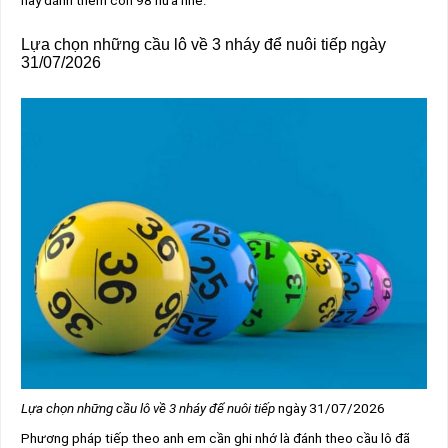
hãy đánh thêm con 98 nữa nhé.
Lựa chọn những cầu lô về 3 nháy để nuôi tiếp ngày
31/07/2026
Lựa chọn những cầu lô về 3 nháy để nuôi tiếp
ngày 31/07/2026
Phương pháp tiếp theo anh em cần ghi nhớ là đánh theo cầu lô đã