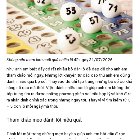
Không nên tham lam nuôi quá nhiều lô đề
ngày 31/07/2026
Như anh em biết đấy có rất nhiều bộ dàn lô đề đẹp để cho anh em
tham khảo mỗi ngày. Nhưng lời khuyên từ các cao thủ anh em đừng
đánh nhiều quá bộ số. Thay vào đó chỉ tập trung những bộ số có khả
năng nổ cao mà thôi. Việc đánh nhiều con lô giúp anh em không thể
tập trung tìm ra được những phương pháp soi cầu hợp lý và khó đưa
ra nhận định chính xác trong những ngày tới. Thay vì vì tìm kiếm từ 3
– 5 con lô mỗi ngày mà thôi.
Tham khảo mẹo đánh lót hiệu quả
Đánh lót một trong những mẹo hay ho giúp anh em bắt cầu được