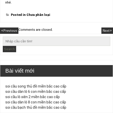
nhé.
Posted in Chưa phân loại
Comments are closed.
Previous
Next
Search
Bài viết mới
soi cầu song thủ đề miền bắc cao cấp
soi cầu dàn lô 6 con miền bắc cao cấp
soi cầu lô xiên 2 miền bắc cao cấp
soi cầu dàn lô 8 con miền bắc cao cấp
soi cầu bạch thủ đề miền bắc cao cấp