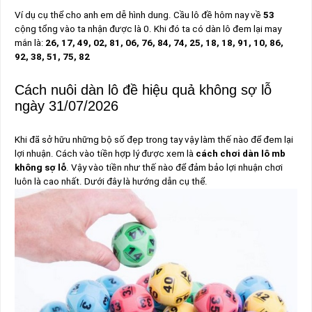
Ví dụ cụ thể cho anh em dễ hình dung. Cầu lô đề hôm nay về
53
cộng tổng vào ta nhận được là 0. Khi đó ta có dàn lô đem lại may
mắn là:
26, 17, 49, 02, 81, 06, 76, 84, 74, 25, 18, 18, 91, 10, 86,
92, 38, 51, 75, 82
Cách nuôi dàn lô đề hiệu quả không sợ lỗ
ngày 31/07/2026
Khi đã sở hữu những bộ số đẹp trong tay vậy làm thế nào để đem lại
lợi nhuận. Cách vào tiền hợp lý được xem là
cách chơi dàn lô mb
không sợ lỗ
. Vậy vào tiền như thế nào để đảm bảo lợi nhuận chơi
luôn là cao nhất. Dưới đây là hướng dẫn cụ thể.