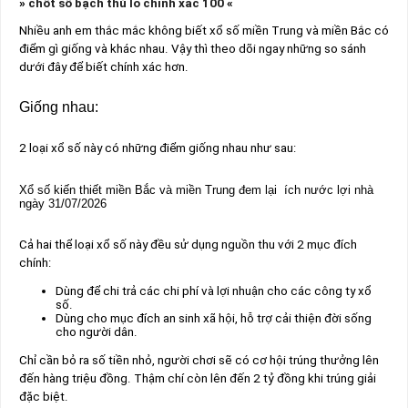
»
chốt số bạch thủ lô chính xác 100
«
Nhiều anh em thắc mắc không biết xổ số miền Trung và miền Bắc có
điểm gì giống và khác nhau. Vậy thì theo dõi ngay những so sánh
dưới đây để biết chính xác hơn.
Giống nhau:
2 loại xổ số này có những điểm giống nhau như sau:
Xổ số kiến thiết miền Bắc và miền Trung đem lại ích nước lợi nhà
ngày 31/07/2026
Cả hai thể loại xổ số này đều sử dụng nguồn thu với 2 mục đích
chính:
Dùng để chi trả các chi phí và lợi nhuận cho các công ty xổ
số.
Dùng cho mục đích an sinh xã hội, hỗ trợ cải thiện đời sống
cho người dân.
Chỉ cần bỏ ra số tiền nhỏ, người chơi sẽ có cơ hội trúng thưởng lên
đến hàng triệu đồng. Thậm chí còn lên đến 2 tỷ đồng khi trúng giải
đặc biệt.