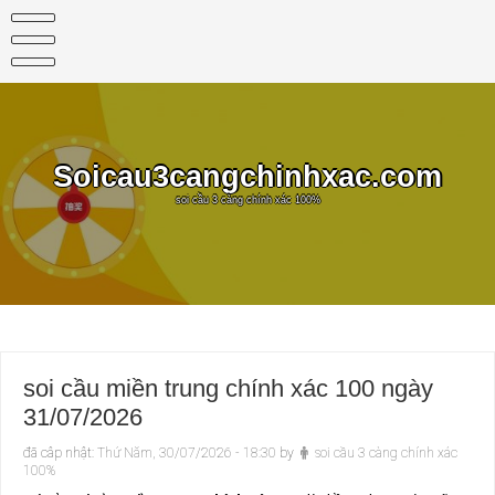
Skip
to
content
Soicau3cangchinhxac.com
soi cầu 3 càng chính xác 100%
soi cầu miền trung chính xác 100 ngày
31/07/2026
đã câp nhật:
Thứ Năm, 30/07/2026 - 18:30
by
soi cầu 3 càng chính xác
100%