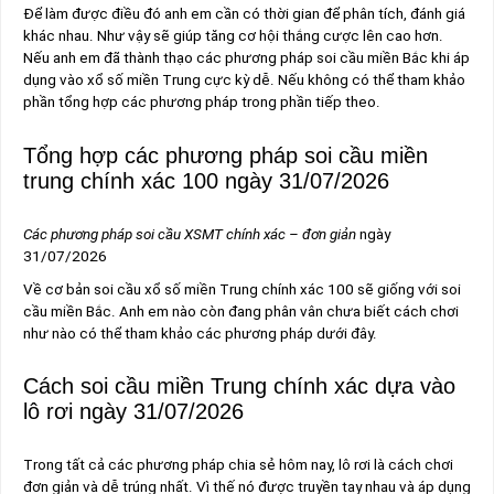
Để làm được điều đó anh em cần có thời gian để phân tích, đánh giá
khác nhau. Như vậy sẽ giúp tăng cơ hội thắng cược lên cao hơn.
Nếu anh em đã thành thạo các phương pháp soi cầu miền Bắc khi áp
dụng vào xổ số miền Trung cực kỳ dễ. Nếu không có thể tham khảo
phần tổng hợp các phương pháp trong phần tiếp theo.
Tổng hợp các phương pháp soi cầu miền
trung chính xác 100 ngày 31/07/2026
Các phương pháp soi cầu XSMT chính xác – đơn giản
ngày
31/07/2026
Về cơ bản soi cầu xổ số miền Trung chính xác 100 sẽ giống với soi
cầu miền Bắc. Anh em nào còn đang phân vân chưa biết cách chơi
như nào có thể tham khảo các phương pháp dưới đây.
Cách soi cầu miền Trung chính xác dựa vào
lô rơi ngày 31/07/2026
Trong tất cả các phương pháp chia sẻ hôm nay, lô rơi là cách chơi
đơn giản và dễ trúng nhất. Vì thế nó được truyền tay nhau và áp dụng