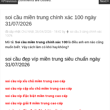
Comments are closed.
Previous
Next
soi cầu miền trung chính xác 100 ngày
31/07/2026
đã câp nhật:
Chủ Nhật, 26/04/2026 - 18:42
by
soi cầu 3 càng chính xác
100%
Mô tả:
Soi cầu miền trung chính xác 100
là điều anh em nào cũng
muốn biết. Vậy cách làm có khó hay không?
soi cầu đẹp víp miền trung siêu chuẩn ngày
31/07/2026
soi cầu víp xỉu chủ miền trung cao cấp
soi cầu víp cặp xỉu chủ miền trung cao cấp
soi cầu víp đặc biệt miền trung cao cấp
soi cầu víp giải 8 miền trung cao cấp