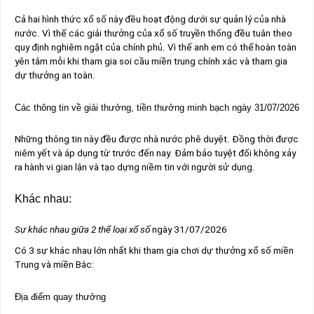
Cả hai hình thức xổ số này đều hoạt động dưới sự quản lý của nhà
nước. Vì thế các giải thưởng của xổ số truyền thống đều tuân theo
quy định nghiêm ngặt của chính phủ. Vì thế anh em có thể hoàn toàn
yên tâm mỗi khi tham gia soi cầu miền trung chính xác và tham gia
dự thưởng an toàn.
Các thông tin về giải thưởng, tiền thưởng minh bạch ngày 31/07/2026
Những thông tin này đều được nhà nước phê duyệt. Đồng thời được
niêm yết và áp dụng từ trước đến nay. Đảm bảo tuyệt đối không xảy
ra hành vi gian lận và tạo dựng niềm tin với người sử dụng.
Khác nhau:
Sự khác nhau giữa 2 thể loại xổ số
ngày 31/07/2026
Có 3 sự khác nhau lớn nhất khi tham gia chơi dự thưởng xổ số miền
Trung và miền Bắc:
Địa điểm quay thưởng