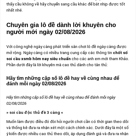
thấy cầu không về hãy chuyển sang cầu khác để bắt nhịp được tốt
nhất nhé.
Chuyên gia lô đề dành lời khuyên cho
người mới ngày 02/08/2026
Với công nghệ ngày càng phát triển sân chơi lô đề ngày càng được
mở rộng. Ngày càng có nhiều trang cung cấp các thông tin
chốt số
soi cầu xsmb hôm nay siêu chuẩn
cho các anh em mới tham Khảo.
Phần dưới đây là lời khuyên mà cao thủ dành cho tân thủ:
Hãy tìm những cặp số lô đề hay về cùng nhau để
đánh mỗi ngày 02/08/2026
Hãy tìm những cặp số lô đề hay về cùng nhau để đánh mỗi ngày
02/08/2026
»
soi cầu độc thủ đề 3 càng
«
Muốn làm được điều đó đòi hỏi người chơi cần có thời gian theo dõi
và thống kê đưa ra nhận xét một cách chính xác. Dưới đây là một số
ý kiến được nhiều cao thủ theo dõi, áp dụng đánh giá và đưa ra nhận