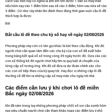
cách vào tiền này có nghĩa là anh em tìm được 1 dàn số may mắn
nếu hôm nay vào 1 điểm hôm sau sẽ vào 3 điểm, hôm sau nữa sẽ vào
3 điểm…Cứ như vậy nhân lên đánh theo đúng thời gian nuôi cầu lô đề
thích hợp là được.
Bắt
Bắt cầu lô đề theo chu kỳ số hay về ngày 02/08/2026
Phương pháp này còn có tên gọi khác là bắt theo cầu động. Khi đó
người chơi cần quan tâm đến các chu kỳ của con số đã xuất hiện
trong bảng kết quả xổ số trong vòng 39 ngày trước đó. Dựa vào các
con số thống kê đó người chơi hãy tìm ra quy luật di chuyển của
từng cặp số tương ứng. Khi đó sẽ đưa ra dự đoán chính xác cho
các con số tiếp theo của kỳ quay tới. Hay đọc vị những cặp lô đề
thường về để tìm ra những cặp số may mắn cho ngày tới nhé.
Các điểm cần lưu ý khi chơi lô đề miền
Bắc ngày 02/08/2026
Khi đã nắm trong tay những phương pháp chốt số soi cầu xsmb hôm
nay siêu chuẩn người chơi cần tham khảo ngay các điểm lưu ý nhỏ