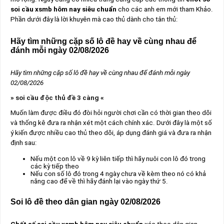
soi cầu xsmb hôm nay siêu chuẩn
cho các anh em mới tham Khảo.
Phần dưới đây là lời khuyên mà cao thủ dành cho tân thủ:
Hãy tìm những cặp số lô đề hay về cùng nhau để
đánh mỗi ngày 02/08/2026
Hãy tìm những cặp số lô đề hay về cùng nhau để đánh mỗi ngày
02/08/2026
»
soi cầu độc thủ đề 3 càng
«
Muốn làm được điều đó đòi hỏi người chơi cần có thời gian theo dõi
và thống kê đưa ra nhận xét một cách chính xác. Dưới đây là một số
ý kiến được nhiều cao thủ theo dõi, áp dụng đánh giá và đưa ra nhận
định sau:
Nếu một con lô về 9 kỳ liên tiếp thì hãy nuôi con lô đó trong
các kỳ tiếp theo
Nếu con số lô đó trong 4 ngày chưa về kèm theo nó có khả
năng cao để về thì hãy đánh lại vào ngày thứ 5.
Soi lô đề theo dân gian ngày 02/08/2026