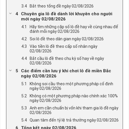
Bắt theo tổng đề ngày 02/08/2026
Chuyên gia lô đề dành lời khuyên cho người
mới ngày 02/08/2026
Hãy tìm những cặp số lô đề hay về cùng nhau để
đánh mỗi ngày 02/08/2026
Soi lô đề theo dân gian ngày 02/08/2026
Vào tiền lô đề theo cấp số nhân ngày
02/08/2026
Bắt cầu lô đề theo chu kỳ số hay về ngày
02/08/2026
Các điểm cần lưu ý khi chơi lô đề miền Bắc
ngày 02/08/2026
Không soi cầu theo một phương pháp cố định
ngày 02/08/2026
Không có một phương pháp nào chính xác 100%
ngày 02/08/2026
Anh em cần chuẩn bị vốn khi tham gia lô đề ngày
02/08/2026
Quan tâm đến tỷ lệ trả thưởng ngày 02/08/2026
Tổng kết ngày 02/08/2026