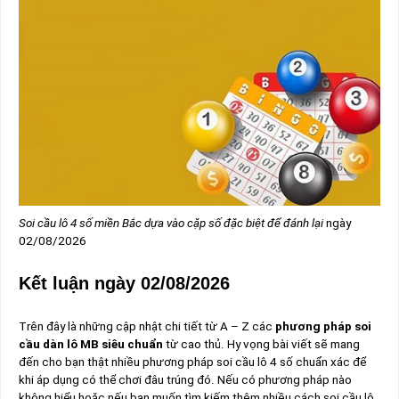
Soi cầu lô 4 số miền Bắc dựa vào cặp số đặc biệt để đánh lại
ngày
02/08/2026
Kết luận ngày 02/08/2026
Trên đây là những cập nhật chi tiết từ A – Z các
phương pháp soi
cầu dàn lô MB siêu chuẩn
từ cao thủ. Hy vọng bài viết sẽ mang
đến cho bạn thật nhiều phương pháp soi cầu lô 4 số chuẩn xác để
khi áp dụng có thể chơi đâu trúng đó. Nếu có phương pháp nào
không hiểu hoặc nếu bạn muốn tìm kiếm thêm nhiều cách soi cầu lô