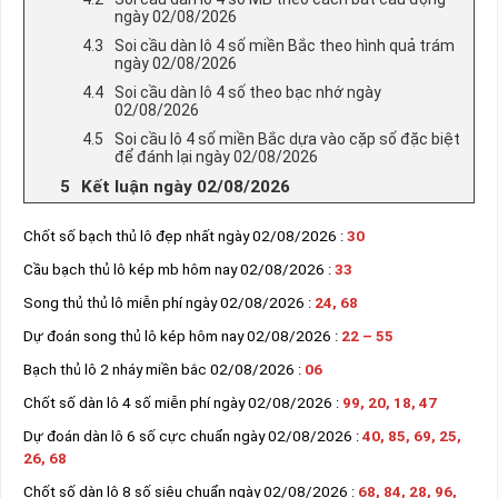
ngày 02/08/2026
Soi cầu dàn lô 4 số miền Bắc theo hình quả trám
ngày 02/08/2026
Soi cầu dàn lô 4 số theo bạc nhớ ngày
02/08/2026
Soi cầu lô 4 số miền Bắc dựa vào cặp số đặc biệt
để đánh lại ngày 02/08/2026
Kết luận ngày 02/08/2026
Chốt số bạch thủ lô đẹp nhất ngày 02/08/2026 :
30
Cầu bạch thủ lô kép mb hôm nay 02/08/2026 :
33
Song thủ thủ lô miễn phí ngày 02/08/2026 :
24, 68
Dự đoán song thủ lô kép hôm nay 02/08/2026 :
22 – 55
Bạch thủ lô 2 nháy miền bắc 02/08/2026 :
06
Chốt số dàn lô 4 số miễn phí ngày 02/08/2026 :
99, 20, 18, 47
Dự đoán dàn lô 6 số cực chuẩn ngày 02/08/2026 :
40, 85, 69, 25,
26, 68
Chốt số dàn lô 8 số siêu chuẩn ngày 02/08/2026 :
68, 84, 28, 96,