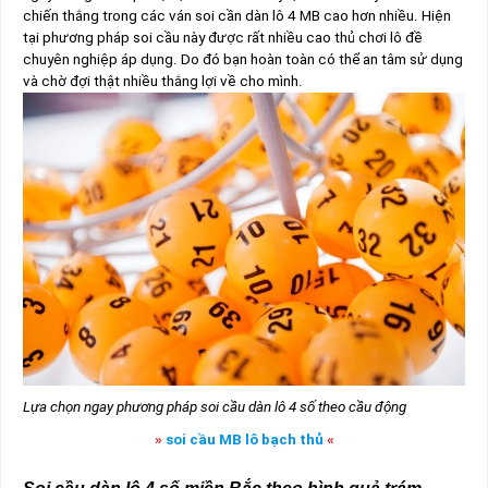
chiến thắng trong các ván soi cần dàn lô 4 MB cao hơn nhiều. Hiện
tại phương pháp soi cầu này được rất nhiều cao thủ chơi lô đề
chuyên nghiệp áp dụng. Do đó bạn hoàn toàn có thể an tâm sử dụng
và chờ đợi thật nhiều thắng lợi về cho mình.
Lựa chọn ngay phương pháp soi cầu dàn lô 4 số theo cầu động
»
soi cầu MB lô bạch thủ
«