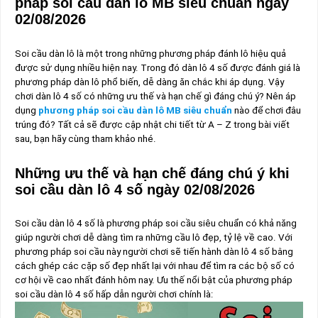
pháp soi cầu dàn lô MB siêu chuẩn ngày
02/08/2026
Soi cầu dàn lô là một trong những phương pháp đánh lô hiệu quả
được sử dụng nhiều hiện nay. Trong đó dàn lô 4 số được đánh giá là
phương pháp dàn lô phổ biến, dễ dàng ăn chắc khi áp dụng. Vậy
chơi dàn lô 4 số có những ưu thế và hạn chế gì đáng chú ý? Nên áp
dụng
phương pháp soi cầu dàn lô MB siêu chuẩn
nào để chơi đâu
trúng đó? Tất cả sẽ được cập nhật chi tiết từ A – Z trong bài viết
sau, bạn hãy cùng tham khảo nhé.
Những ưu thế và hạn chế đáng chú ý khi
soi cầu dàn lô 4 số ngày 02/08/2026
Soi cầu dàn lô 4 số là phương pháp soi cầu siêu chuẩn có khả năng
giúp người chơi dễ dàng tìm ra những cầu lô đẹp, tỷ lệ về cao. Với
phương pháp soi cầu này người chơi sẽ tiến hành dàn lô 4 số bằng
cách ghép các cặp số đẹp nhất lại với nhau để tìm ra các bộ số có
cơ hội về cao nhất đánh hôm nay. Ưu thế nổi bật của phương pháp
soi cầu dàn lô 4 số hấp dẫn người chơi chính là: