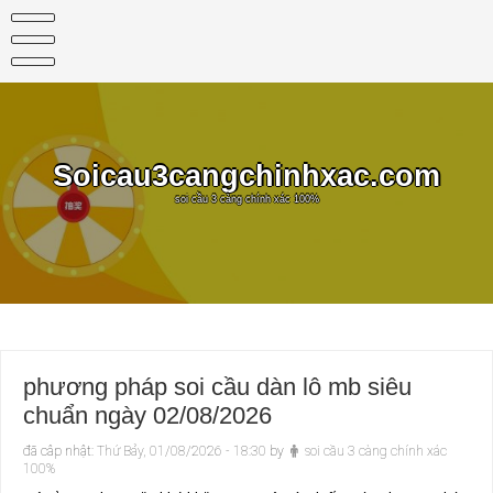
Skip
to
content
Soicau3cangchinhxac.com
soi cầu 3 càng chính xác 100%
phương pháp soi cầu dàn lô mb siêu
chuẩn ngày 02/08/2026
đã câp nhật:
Thứ Bảy, 01/08/2026 - 18:30
by
soi cầu 3 càng chính xác
100%