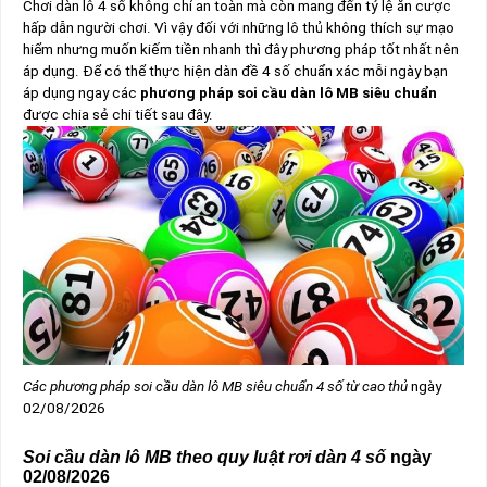
Chơi dàn lô 4 số không chỉ an toàn mà còn mang đến tỷ lệ ăn cược
hấp dẫn người chơi. Vì vậy đối với những lô thủ không thích sự mạo
hiểm nhưng muốn kiếm tiền nhanh thì đây phương pháp tốt nhất nên
áp dụng. Để có thể thực hiện dàn đề 4 số chuẩn xác mỗi ngày bạn
áp dụng ngay các
phương pháp soi cầu dàn lô MB siêu chuẩn
được chia sẻ chi tiết sau đây.
Các phương pháp soi cầu dàn lô MB siêu chuẩn 4 số từ cao thủ
ngày
02/08/2026
Soi cầu dàn lô MB theo quy luật rơi dàn 4 số
ngày
02/08/2026