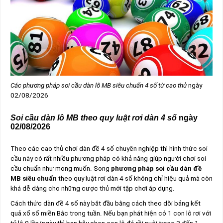
Các phương pháp soi cầu dàn lô MB siêu chuẩn 4 số từ cao thủ
ngày
02/08/2026
Soi cầu dàn lô MB theo quy luật rơi dàn 4 số
ngày
02/08/2026
Theo các cao thủ chơi dàn đề 4 số chuyên nghiệp thì hình thức soi
cầu này có rất nhiều phương pháp có khả năng giúp người chơi soi
cầu chuẩn như mong muốn. Song
phương pháp soi cầu dàn đề
MB siêu chuẩn
theo quy luật rơi dàn 4 số không chỉ hiệu quả mà còn
khá dễ dàng cho những cược thủ mới tập chơi áp dụng.
Cách thức dàn đề 4 số này bắt đầu bằng cách theo dõi bảng kết
quả xổ số miền Bắc trong tuần. Nếu bạn phát hiện có 1 con lô rơi với