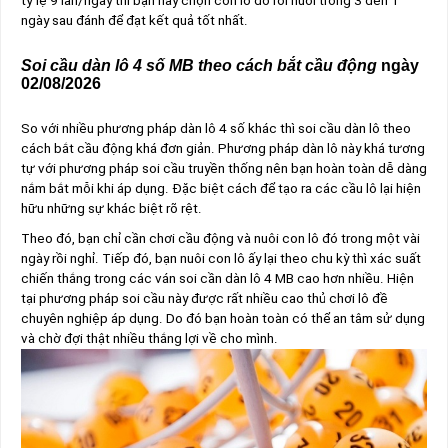
tỷ lệ 9 lần/ngày thì bạn hãy chọn con lô đó rồi nuôi trong 3 đến 1
ngày sau đánh để đạt kết quả tốt nhất.
Soi cầu dàn lô 4 số MB theo cách bắt cầu động
ngày
02/08/2026
So với nhiều phương pháp dàn lô 4 số khác thì soi cầu dàn lô theo
cách bắt cầu động khá đơn giản. Phương pháp dàn lô này khá tương
tự với phương pháp soi cầu truyền thống nên bạn hoàn toàn dễ dàng
nắm bắt mỗi khi áp dụng. Đặc biệt cách để tạo ra các cầu lô lại hiện
hữu những sự khác biệt rõ rệt.
Theo đó, bạn chỉ cần chơi cầu động và nuôi con lô đó trong một vài
ngày rồi nghỉ. Tiếp đó, bạn nuôi con lô ấy lại theo chu kỳ thì xác suất
chiến thắng trong các ván soi cần dàn lô 4 MB cao hơn nhiều. Hiện
tại phương pháp soi cầu này được rất nhiều cao thủ chơi lô đề
chuyên nghiệp áp dụng. Do đó bạn hoàn toàn có thể an tâm sử dụng
và chờ đợi thật nhiều thắng lợi về cho mình.