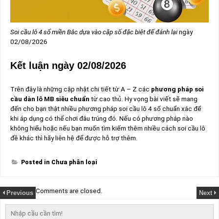
Soi cầu lô 4 số miền Bắc dựa vào cặp số đặc biệt để đánh lại
ngày
02/08/2026
Kết luận ngày 02/08/2026
Trên đây là những cập nhật chi tiết từ A – Z các
phương pháp soi
cầu dàn lô MB siêu chuẩn
từ cao thủ. Hy vọng bài viết sẽ mang
đến cho bạn thật nhiều phương pháp soi cầu lô 4 số chuẩn xác để
khi áp dụng có thể chơi đâu trúng đó. Nếu có phương pháp nào
không hiểu hoặc nếu bạn muốn tìm kiếm thêm nhiều cách soi cầu lô
đề khác thì hãy liên hệ để được hỗ trợ thêm.
Posted in Chưa phân loại
Comments are closed.
Previous
Next