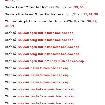
04, 60, 88
Soi cầu lô xiên 2 miền bắc hôm nay 03/08/2026 :
33, 68
Soi cầu chuẩn lô xiên 3 miền bắc hôm nay 03/08/2026 :
91, 91, 38
Chốt số miễn phí lô xiên 4 miền bắc hôm nay 03/08/2026 :
38, 37,
35, 69
Chốt số :
soi cầu bạch thủ lô miền bắc cao cấp
Chốt số :
soi cầu song thủ lô miền bắc cao cấp
Chốt số :
soi cầu bạch thủ lô kép miền bắc cao cấp
Chốt số :
soi cầu song thủ lô kép miền bắc cao cấp
Chốt số :
soi cầu bạch thủ lô 2 nháy miền bắc cao cấp
Chốt số :
soi cầu lô xiên 2 miền bắc cao cấp
Chốt số :
soi cầu lô xiên 3 miền bắc cao cấp
Chốt số :
soi cầu lô xiên 4 miền bắc cao cấp
Chốt số :
soi cầu dàn lô 4 con miền bắc cao cấp
Chốt số :
soi cầu dàn lô 6 con miền bắc cao cấp
Chốt số :
soi cầu dàn lô 8 con miền bắc cao cấp