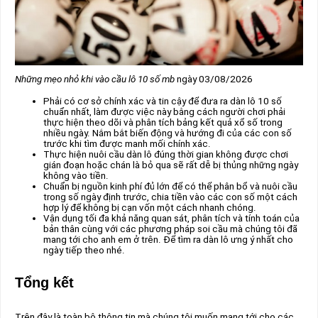
Những mẹo nhỏ khi vào cầu lô 10 số mb
ngày 03/08/2026
Phải có cơ sở chính xác và tin cậy để đưa ra dàn lô 10 số
chuẩn nhất, làm được việc này bằng cách người chơi phải
thực hiện theo dõi và phân tích bảng kết quả xổ số trong
nhiều ngày. Nắm bắt biến động và hướng đi của các con số
trước khi tìm được manh mối chính xác.
Thực hiện nuôi cầu dàn lô đúng thời gian không được chơi
gián đoạn hoặc chán là bỏ qua sẽ rất dễ bị thủng những ngày
không vào tiền.
Chuẩn bị nguồn kinh phí đủ lớn để có thể phân bổ và nuôi cầu
trong số ngày định trước, chia tiền vào các con số một cách
hợp lý để không bị cạn vốn một cách nhanh chóng.
Vận dụng tối đa khả năng quan sát, phân tích và tính toán của
bản thân cùng với các phương pháp soi cầu mà chúng tôi đã
mang tới cho anh em ở trên. Để tìm ra dàn lô ưng ý nhất cho
ngày tiếp theo nhé.
Tổng kết
Trên đây là toàn bộ thông tin mà chúng tôi muốn mang tới cho các