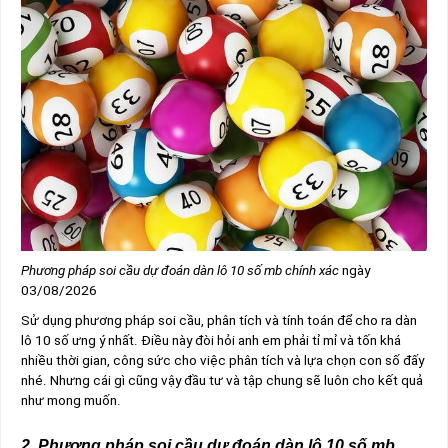
Phương pháp soi cầu dự đoán dàn lô 10 số mb chính xác
ngày
03/08/2026
Sử dụng phương pháp soi cầu, phân tích và tính toán để cho ra dàn
lô 10 số ưng ý nhất. Điều này đòi hỏi anh em phải tỉ mỉ và tốn khá
nhiều thời gian, công sức cho việc phân tích và lựa chọn con số đấy
nhé. Nhưng cái gì cũng vậy đầu tư và tập chung sẽ luôn cho kết quả
như mong muốn.
2. Phương pháp soi cầu dự đoán dàn lô 10 số mb