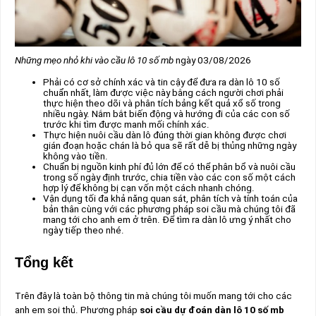
Những mẹo nhỏ khi vào cầu lô 10 số mb
ngày 03/08/2026
Phải có cơ sở chính xác và tin cậy để đưa ra dàn lô 10 số
chuẩn nhất, làm được việc này bằng cách người chơi phải
thực hiện theo dõi và phân tích bảng kết quả xổ số trong
nhiều ngày. Nắm bắt biến động và hướng đi của các con số
trước khi tìm được manh mối chính xác.
Thực hiện nuôi cầu dàn lô đúng thời gian không được chơi
gián đoạn hoặc chán là bỏ qua sẽ rất dễ bị thủng những ngày
không vào tiền.
Chuẩn bị nguồn kinh phí đủ lớn để có thể phân bổ và nuôi cầu
trong số ngày định trước, chia tiền vào các con số một cách
hợp lý để không bị cạn vốn một cách nhanh chóng.
Vận dụng tối đa khả năng quan sát, phân tích và tính toán của
bản thân cùng với các phương pháp soi cầu mà chúng tôi đã
mang tới cho anh em ở trên. Để tìm ra dàn lô ưng ý nhất cho
ngày tiếp theo nhé.
Tổng kết
Trên đây là toàn bộ thông tin mà chúng tôi muốn mang tới cho các
anh em soi thủ. Phương pháp
soi cầu dự đoán dàn lô 10 số mb