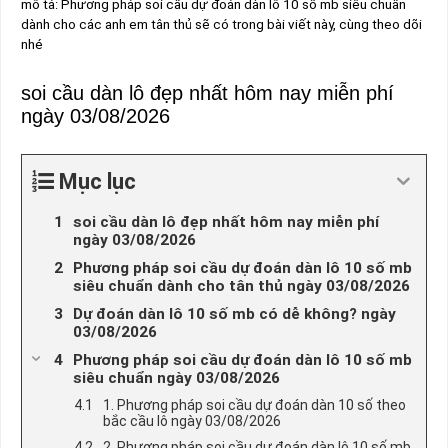
mô tả: Phương pháp soi cầu dự đoán dàn lô 10 số mb siêu chuẩn
dành cho các anh em tân thủ sẽ có trong bài viết này, cùng theo dõi
nhé
soi cầu dàn lô đẹp nhất hôm nay miễn phí
ngày 03/08/2026
Mục lục
soi cầu dàn lô đẹp nhất hôm nay miễn phí
ngày 03/08/2026
Phương pháp soi cầu dự đoán dàn lô 10 số mb
siêu chuẩn dành cho tân thủ ngày 03/08/2026
Dự đoán dàn lô 10 số mb có dễ không? ngày
03/08/2026
Phương pháp soi cầu dự đoán dàn lô 10 số mb
siêu chuẩn ngày 03/08/2026
1. Phương pháp soi cầu dự đoán dàn 10 số theo
bắc cầu lô ngày 03/08/2026
2. Phương pháp soi cầu dự đoán dàn lô 10 số mb