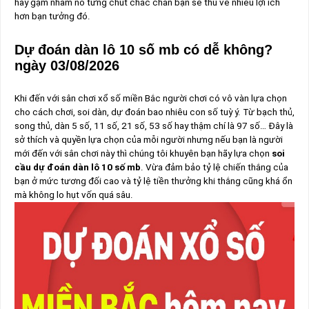
hãy gặm nhấm nó từng chút chắc chắn bạn sẽ thu về nhiều lợi ích
hơn bạn tưởng đó.
Dự đoán dàn lô 10 số mb có dễ không?
ngày 03/08/2026
Khi đến với sân chơi xổ số miền Bắc người chơi có vô vàn lựa chọn
cho cách chơi, soi dàn, dự đoán bao nhiêu con số tuỳ ý. Từ bạch thủ,
song thủ, dàn 5 số, 11 số, 21 số, 53 số hay thậm chí là 97 số… Đây là
sở thích và quyền lựa chọn của mỗi người nhưng nếu bạn là người
mới đến với sân chơi này thì chúng tôi khuyên bạn hãy lựa chọn
soi
cầu dự đoán dàn lô 10 số mb
. Vừa đảm bảo tỷ lệ chiến thắng của
bạn ở mức tương đối cao và tỷ lệ tiền thưởng khi thắng cũng khá ổn
mà không lo hụt vốn quá sâu.