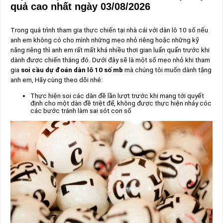
quả cao nhất ngày 03/08/2026
Trong quá trình tham gia thực chiến tại nhà cái với dàn lô 10 số nếu
anh em không có cho mình những mẹo nhỏ riêng hoặc những kỹ
năng riêng thì anh em rất mất khá nhiều thơi gian luẩn quẩn trước khi
dành được chiến thắng đó. Dưới đây sẽ là một số mẹo nhỏ khi tham
gia
soi cầu dự đoán dàn lô 10 số mb
mà chúng tôi muốn dành tặng
anh em, Hãy cùng theo dõi nhé:
Thực hiện soi các dàn đề lần lượt trước khi mang tới quyết
định cho một dàn đề triệt để, không được thực hiện nhảy cóc
các bước tránh làm sai sót con số