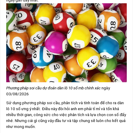
ngày gần đây nhất.
Phương pháp soi cầu dự đoán dàn lô 10 số mb chính xác
ngày
03/08/2026
Sử dụng phương pháp soi cầu, phân tích và tính toán để cho ra dàn
lô 10 số ưng ý nhất. Điều này đòi hỏi anh em phải tỉ mỉ và tốn khá
nhiều thời gian, công sức cho việc phân tích và lựa chọn con số đấy
nhé. Nhưng cái gì cũng vậy đầu tư và tập chung sẽ luôn cho kết quả
như mong muốn.