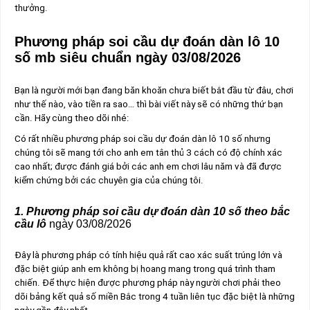
thưởng.
Phương pháp soi cầu dự đoán dàn lô 10
số mb siêu chuẩn ngày 03/08/2026
Bạn là người mới bạn đang băn khoăn chưa biết bắt đầu từ đâu, chơi
như thế nào, vào tiền ra sao… thì bài viết này sẽ có những thứ bạn
cần. Hãy cùng theo dõi nhé:
Có rất nhiều phương pháp soi cầu dự đoán dàn lô 10 số nhưng
chúng tôi sẽ mang tới cho anh em tân thủ 3 cách có độ chính xác
cao nhất; được đánh giá bởi các anh em chơi lâu năm và đã được
kiểm chứng bởi các chuyên gia của chúng tôi.
1. Phương pháp soi cầu dự đoán dàn 10 số theo bắc
cầu lô
ngày 03/08/2026
Đây là phương pháp có tính hiệu quả rất cao xác suất trúng lớn và
đặc biệt giúp anh em không bị hoang mang trong quá trình tham
chiến. Để thực hiện được phương pháp này người chơi phải theo
dõi bảng kết quả số miền Bắc trong 4 tuần liên tục đặc biệt là những