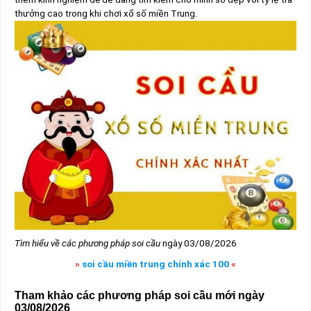
thưởng cao trong khi chơi xổ số miền Trung.
Tìm hiểu về các phương pháp soi cầu
ngày 03/08/2026
»
soi cầu miền trung chính xác 100
«
Tham khảo các phương pháp soi cầu mới ngày
03/08/2026