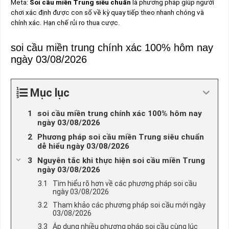
Meta:
Soi cầu miền Trung siêu chuẩn
là phương pháp giúp người
chơi xác định được con số về kỳ quay tiếp theo nhanh chóng và
chính xác. Hạn chế rủi ro thua cược.
soi cầu miền trung chính xác 100% hôm nay
ngày 03/08/2026
Mục lục
soi cầu miền trung chính xác 100% hôm nay
ngày 03/08/2026
Phương pháp soi cầu miền Trung siêu chuẩn
dễ hiểu ngày 03/08/2026
Nguyên tắc khi thực hiện soi cầu miền Trung
ngày 03/08/2026
Tìm hiểu rõ hơn về các phương pháp soi cầu
ngày 03/08/2026
Tham khảo các phương pháp soi cầu mới ngày
03/08/2026
Áp dụng nhiều phương pháp soi cầu cùng lúc