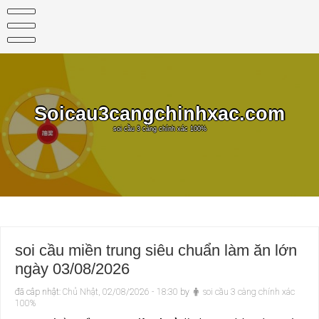
Skip
to
content
Soicau3cangchinhxac.com
soi cầu 3 càng chính xác 100%
soi cầu miền trung siêu chuẩn làm ăn lớn
ngày 03/08/2026
đã câp nhật:
Chủ Nhật, 02/08/2026 - 18:30
by
soi cầu 3 càng chính xác
100%