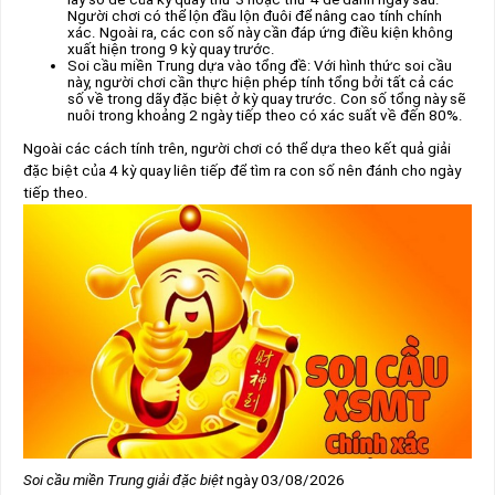
Người chơi có thể lộn đầu lộn đuôi để nâng cao tính chính
xác. Ngoài ra, các con số này cần đáp ứng điều kiện không
xuất hiện trong 9 kỳ quay trước.
Soi cầu miền Trung dựa vào tổng đề: Với hình thức soi cầu
này, người chơi cần thực hiện phép tính tổng bởi tất cả các
số về trong dãy đặc biệt ở kỳ quay trước. Con số tổng này sẽ
nuôi trong khoảng 2 ngày tiếp theo có xác suất về đến 80%.
Ngoài các cách tính trên, người chơi có thể dựa theo kết quả giải
đặc biệt của 4 kỳ quay liên tiếp để tìm ra con số nên đánh cho ngày
tiếp theo.
Soi cầu miền Trung giải đặc biệt
ngày 03/08/2026