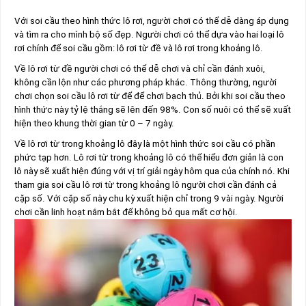
Với soi cầu theo hình thức lô rơi, người chơi có thể dễ dàng áp dụng
và tìm ra cho mình bộ số đẹp. Người chơi có thể dựa vào hai loại lô
rơi chính để soi cầu gồm: lô rơi từ đề và lô rơi trong khoảng lô.
Về lô rơi từ đề người chơi có thể dễ chơi và chỉ cần đánh xuôi,
không cần lộn như các phương pháp khác. Thông thường, người
chơi chọn soi cầu lô rơi từ để để chơi bạch thủ. Bởi khi soi cầu theo
hình thức này tỷ lệ thắng sẽ lên đến 98%. Con số nuôi có thể sẽ xuất
hiện theo khung thời gian từ 0 – 7 ngày.
Về lô rơi từ trong khoảng lô đây là một hình thức soi cầu có phần
phức tạp hơn. Lô rơi từ trong khoảng lô có thể hiểu đơn giản là con
lô này sẽ xuất hiện đúng với vị trí giải ngày hôm qua của chính nó. Khi
tham gia soi cầu lô rơi từ trong khoảng lô người chơi cần đánh cả
cặp số. Với cặp số này chu kỳ xuất hiện chỉ trong 9 vài ngày. Người
chơi cần linh hoạt nắm bắt để không bỏ qua mất cơ hội.