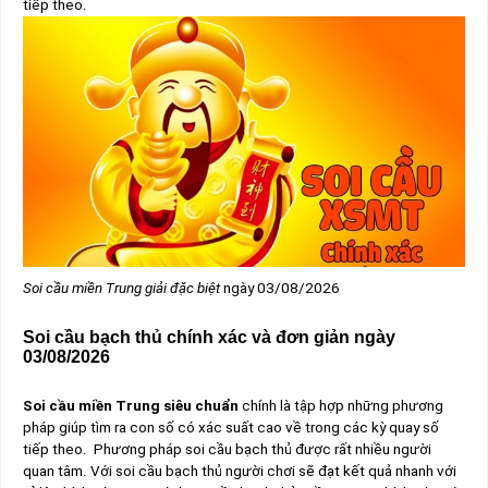
tiếp theo.
Soi cầu miền Trung giải đặc biệt
ngày 03/08/2026
Soi cầu bạch thủ chính xác và đơn giản ngày
03/08/2026
Soi cầu miền Trung siêu chuẩn
chính là tập hợp những phương
pháp giúp tìm ra con số có xác suất cao về trong các kỳ quay số
tiếp theo. Phương pháp soi cầu bạch thủ được rất nhiều người
quan tâm. Với soi cầu bạch thủ người chơi sẽ đạt kết quả nhanh với