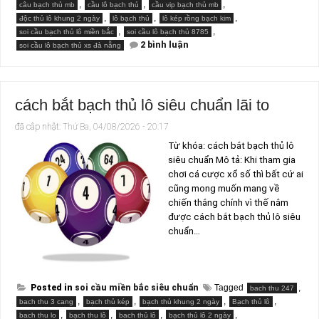
,
,
,
câu bạch thủ mb
cầu lô bạch thủ
cầu vip bạch thủ mb
,
,
,
độc thủ lô khung 2 ngày
lô bạch thủ
lô kép rồng bạch kim
,
,
soi cầu bạch thủ lô miền bắc
soi cầu lô bạch thủ 8785
ở
2 bình luận
soi cầu lô bạch thủ xs đà nẵng
cách
soi
cầu
lô
bạch
cách bắt bạch thủ lô siêu chuẩn lãi to
thủ
hôm
nay
đã câp nhật:
Thứ Ba, 04/08/2026 - 20:17
ăn
chắc
Từ khóa: cách bắt bạch thủ lô
siêu chuẩn Mô tả: Khi tham gia
chơi cá cược xổ số thì bất cứ ai
cũng mong muốn mang về
chiến thắng chính vì thế nắm
được cách bắt bạch thủ lô siêu
chuẩn…
Posted in
soi cầu miền bắc siêu chuẩn
Tagged
,
bach thu 247
,
,
,
,
bach thu 3 cang
bạch thủ kép
bạch thủ khung 2 ngày
Bạch thủ lô
,
,
,
,
bach thu lo
bạch thu lô
bach thủ lô
bạch thủ lô 2 ngày