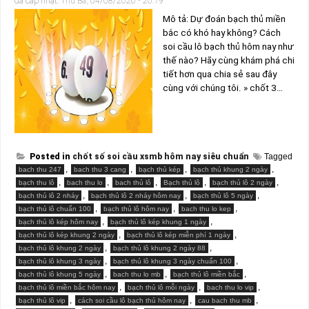
đã câp nhật:
Thứ Ba, 04/08/2026 - 20:19
Mô tả: Dự đoán bạch thủ miền
bắc có khó hay không? Cách
soi cầu lô bạch thủ hôm nay như
thế nào? Hãy cùng khám phá chi
tiết hơn qua chia sẻ sau đây
cùng với chúng tôi. » chốt 3…
Posted in
chốt số soi cầu xsmb hôm nay siêu chuẩn
Tagged
,
,
,
,
bach thu 247
bach thu 3 cang
bạch thủ kép
bạch thủ khung 2 ngày
,
,
,
,
,
bạch thu lô
bach thu lo
bach thủ lô
Bạch thủ lô
bạch thủ lô 2 ngày
,
,
,
bạch thủ lô 2 nháy
bạch thủ lô 2 nháy hôm nay
bạch thủ lô 5 ngày
,
,
,
bạch thủ lô chuẩn 100
bạch thủ lô hôm nay
bach thu lo kep
,
,
bạch thủ lô kép hôm nay
bạch thủ lô kép khung 1 ngày
,
,
bạch thủ lô kép khung 2 ngày
bạch thủ lô kép miễn phí 1 ngày
,
,
bạch thủ lô khung 2 ngày
bạch thủ lô khung 2 ngày 88
,
,
bạch thủ lô khung 3 ngày
bạch thủ lô khung 3 ngày chuẩn 100
,
,
,
bạch thủ lô khung 5 ngày
bach thu lo mb
bạch thủ lô miền bắc
,
,
,
bạch thủ lô miền bắc hôm nay
bạch thủ lô mỗi ngày
bach thu lo vip
,
,
,
bạch thủ lô vip
cách soi cầu lô bạch thủ hôm nay
cau bach thu mb