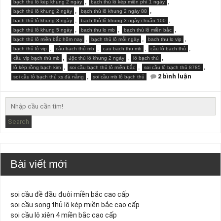
,
,
bạch thủ lô kép khung 2 ngày
bạch thủ lô kép miễn phí 1 ngày
,
,
bạch thủ lô khung 2 ngày
bạch thủ lô khung 2 ngày 88
,
,
bạch thủ lô khung 3 ngày
bạch thủ lô khung 3 ngày chuẩn 100
,
,
,
bạch thủ lô khung 5 ngày
bach thu lo mb
bạch thủ lô miền bắc
,
,
,
bạch thủ lô miền bắc hôm nay
bạch thủ lô mỗi ngày
bach thu lo vip
,
,
,
,
bạch thủ lô vip
câu bạch thủ mb
cau bach thu mb
cầu lô bạch thủ
,
,
,
cầu vip bạch thủ mb
độc thủ lô khung 2 ngày
lô bạch thủ
,
,
,
lô kép rồng bạch kim
soi cầu bạch thủ lô miền bắc
soi cầu lô bạch thủ 8785
ở
,
2 bình luận
soi cầu lô bạch thủ xs đà nẵng
soi cầu mb lô bạch thủ
soi
cầu
mb
lô
bạch
thủ
Search
cực
chính
xác
Bài viết mới
soi cầu đề đầu đuôi miền bắc cao cấp
soi cầu song thủ lô kép miền bắc cao cấp
soi cầu lô xiên 4 miền bắc cao cấp