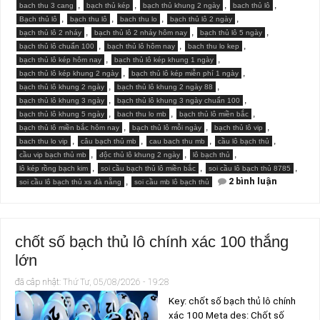
,
,
,
,
bach thu 3 cang
bạch thủ kép
bạch thủ khung 2 ngày
bach thủ lô
,
,
,
,
Bạch thủ lô
bạch thu lô
bach thu lo
bạch thủ lô 2 ngày
,
,
,
bạch thủ lô 2 nháy
bạch thủ lô 2 nháy hôm nay
bạch thủ lô 5 ngày
,
,
,
bạch thủ lô chuẩn 100
bạch thủ lô hôm nay
bach thu lo kep
,
,
bạch thủ lô kép hôm nay
bạch thủ lô kép khung 1 ngày
,
,
bạch thủ lô kép khung 2 ngày
bạch thủ lô kép miễn phí 1 ngày
,
,
bạch thủ lô khung 2 ngày
bạch thủ lô khung 2 ngày 88
,
,
bạch thủ lô khung 3 ngày
bạch thủ lô khung 3 ngày chuẩn 100
,
,
,
bạch thủ lô khung 5 ngày
bach thu lo mb
bạch thủ lô miền bắc
,
,
,
bạch thủ lô miền bắc hôm nay
bạch thủ lô mỗi ngày
bạch thủ lô vip
,
,
,
,
bach thu lo vip
câu bạch thủ mb
cau bach thu mb
cầu lô bạch thủ
,
,
,
cầu vip bạch thủ mb
độc thủ lô khung 2 ngày
lô bạch thủ
,
,
,
lô kép rồng bạch kim
soi cầu bạch thủ lô miền bắc
soi cầu lô bạch thủ 8785
ở
,
2 bình luận
soi cầu lô bạch thủ xs đà nẵng
soi cầu mb lô bạch thủ
soi
cầu
mb
lô
bạch
chốt số bạch thủ lô chính xác 100 thắng
thủ
cực
lớn
chính
xác
đã câp nhật:
Thứ Tư, 05/08/2026 - 19:28
Key: chốt số bạch thủ lô chính
xác 100 Meta des: Chốt số