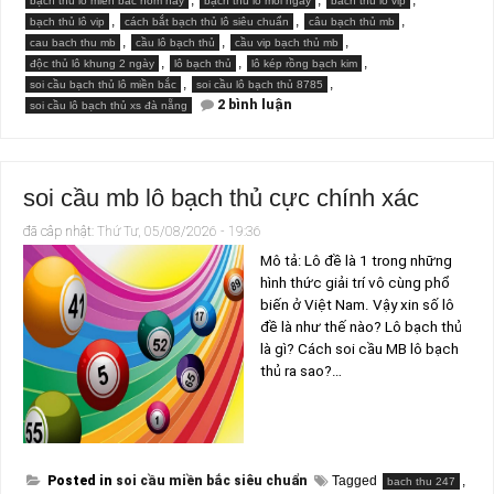
,
,
,
bạch thủ lô miền bắc hôm nay
bạch thủ lô mỗi ngày
bach thu lo vip
,
,
,
bạch thủ lô vip
cách bắt bạch thủ lô siêu chuẩn
câu bạch thủ mb
,
,
,
cau bach thu mb
cầu lô bạch thủ
cầu vip bạch thủ mb
,
,
,
độc thủ lô khung 2 ngày
lô bạch thủ
lô kép rồng bạch kim
,
,
soi cầu bạch thủ lô miền bắc
soi cầu lô bạch thủ 8785
ở
2 bình luận
soi cầu lô bạch thủ xs đà nẵng
cách
bắt
bạch
thủ
lô
soi cầu mb lô bạch thủ cực chính xác
siêu
chuẩn
lãi
đã câp nhật:
Thứ Tư, 05/08/2026 - 19:36
to
Mô tả: Lô đề là 1 trong những
hình thức giải trí vô cùng phổ
biến ở Việt Nam. Vậy xin số lô
đề là như thế nào? Lô bạch thủ
là gì? Cách soi cầu MB lô bạch
thủ ra sao?…
Posted in
soi cầu miền bắc siêu chuẩn
Tagged
,
bach thu 247