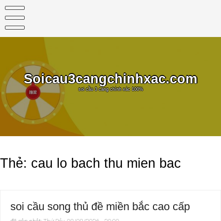
Skip
to
content
Soicau3cangchinhxac.com
soi cầu 3 càng chính xác 100%
Thẻ:
cau lo bach thu mien bac
soi cầu song thủ đề miền bắc cao cấp