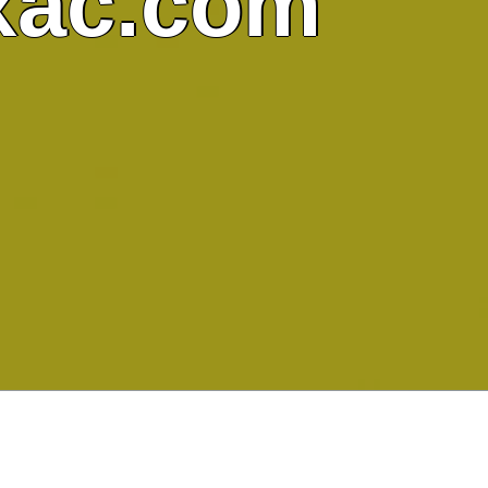
xac.com