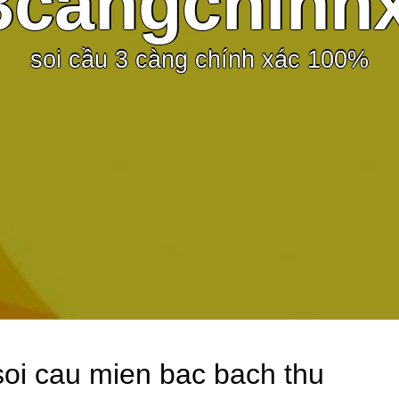
3cangchinh
soi cầu 3 càng chính xác 100%
soi cau mien bac bach thu