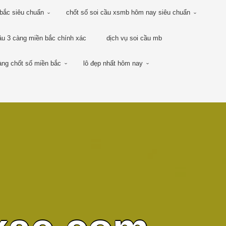
 bắc siêu chuẩn
chốt số soi cầu xsmb hôm nay siêu chuẩn
ầu 3 càng miền bắc chính xác
dịch vụ soi cầu mb
àng chốt số miền bắc
lô đẹp nhất hôm nay