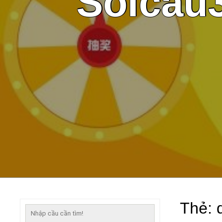
Soicau
Thẻ: