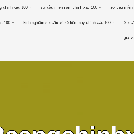
ng chính xác 100
soi cầu miền nam chính xác 100
soi cầu miền
ác 100
kinh nghiệm soi cầu xổ số hôm nay chính xác 100
Soi c
giờ v