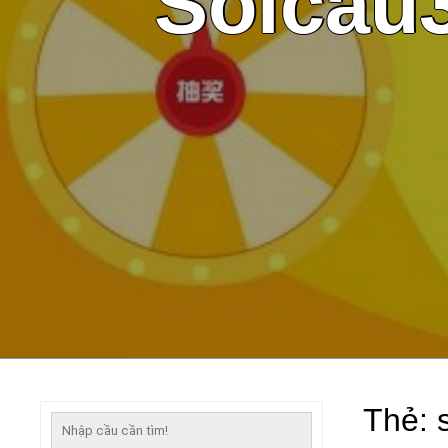
Soicau
Thẻ: