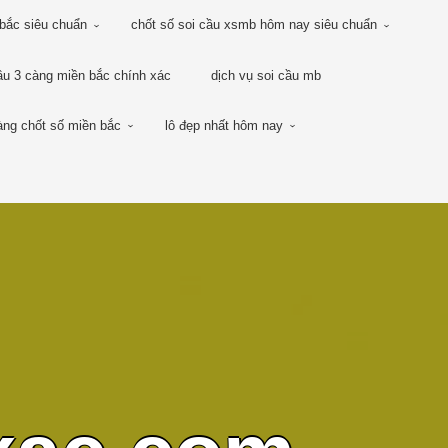
 bắc siêu chuẩn
chốt số soi cầu xsmb hôm nay siêu chuẩn
ầu 3 càng miền bắc chính xác
dịch vụ soi cầu mb
àng chốt số miền bắc
lô đẹp nhất hôm nay