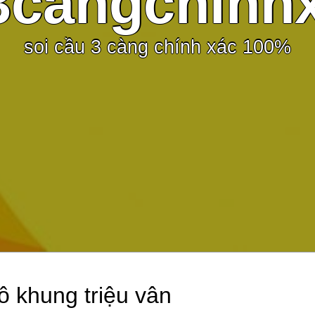
3cangchinh
soi cầu 3 càng chính xác 100%
lô khung triệu vân